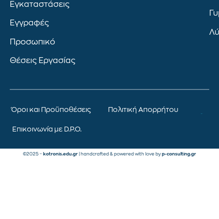
Εγκαταστάσεις
Γυ
Εγγραφές
Λύ
Προσωπικό
Θέσεις Εργασίας
Όροι και Προϋποθέσεις
Πολιτική Απορρήτου
Επικοινωνία με D.P.O.
©2025 –
kotronis.edu.gr
| handcrafted & powered with love by
p-consulting.gr