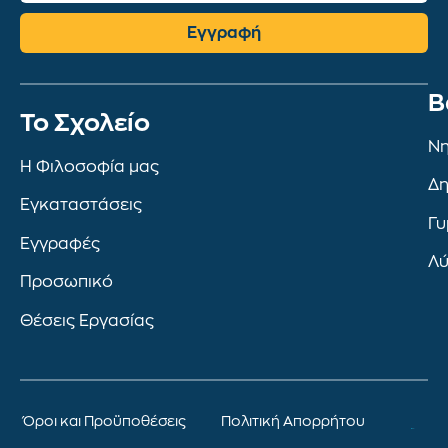
Εγγραφή
Β
To Σχολείο
Νη
Η Φιλοσοφία μας
Δη
Εγκαταστάσεις
Γυ
Εγγραφές
Λύ
Προσωπικό
Θέσεις Εργασίας
Όροι και Προϋποθέσεις
Πολιτική Απορρήτου