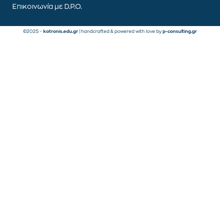
Επικοινωνία με D.P.O.
©2025 –
kotronis.edu.gr
| handcrafted & powered with love by
p-consulting.gr