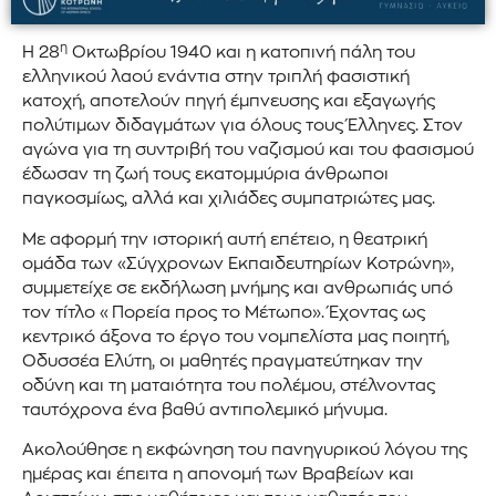
η
Η 28
Οκτωβρίου 1940 και η κατοπινή πάλη του
ελληνικού λαού ενάντια στην τριπλή φασιστική
κατοχή, αποτελούν πηγή έμπνευσης και εξαγωγής
πολύτιμων διδαγμάτων για όλους τους Έλληνες. Στον
αγώνα για τη συντριβή του ναζισμού και του φασισμού
έδωσαν τη ζωή τους εκατομμύρια άνθρωποι
παγκοσμίως, αλλά και χιλιάδες συμπατριώτες μας.
Με αφορμή την ιστορική αυτή επέτειο, η θεατρική
ομάδα των «Σύγχρονων Εκπαιδευτηρίων Κοτρώνη»,
συμμετείχε σε εκδήλωση μνήμης και ανθρωπιάς υπό
τον τίτλο «Πορεία προς το Μέτωπο». Έχοντας ως
κεντρικό άξονα το έργο του νομπελίστα μας ποιητή,
Οδυσσέα Ελύτη, οι μαθητές πραγματεύτηκαν την
οδύνη και τη ματαιότητα του πολέμου, στέλνοντας
ταυτόχρονα ένα βαθύ αντιπολεμικό μήνυμα.
Ακολούθησε η εκφώνηση του πανηγυρικού λόγου της
ημέρας και έπειτα η απονομή των Βραβείων και