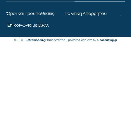
Όροι και Προϋποθέσεις
Πολιτική Απορρήτου
Επικοινωνία με D.P.O.
©2025 –
kotronis.edu.gr
| handcrafted & powered with love by
p-consulting.gr