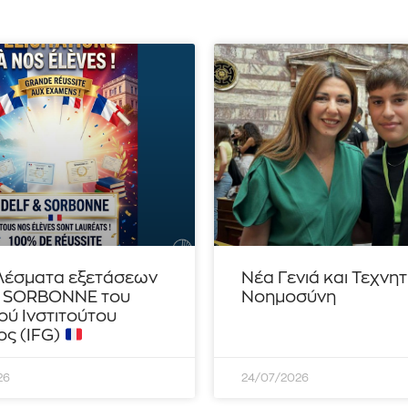
λέσματα εξετάσεων
Νέα Γενιά και Τεχνη
– SORBONNE του
Νοημοσύνη
ού Ινστιτούτου
ς (IFG)
26
24/07/2026