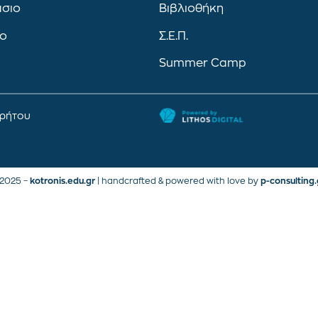
άσιο
Βιβλιοθήκη
ιο
Σ.Ε.Π.
Summer Camp
ρρήτου
2025 –
kotronis.edu.gr
| handcrafted & powered with love by
p-consulting.