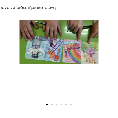
γχροναεκπαιδευτήριακοτρώνη