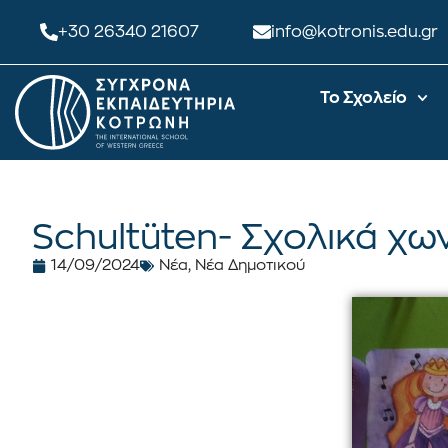
+30 26340 21607
info@kotronis.edu.gr
Το Σχολείο
Schultüten- Σχολικά χω
14/09/2024
Νέα
,
Νέα Δημοτικού