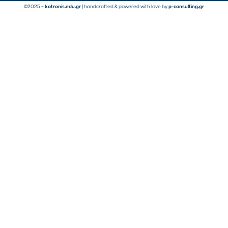
©2025 –
kotronis.edu.gr
| handcrafted & powered with love by
p-consulting.gr