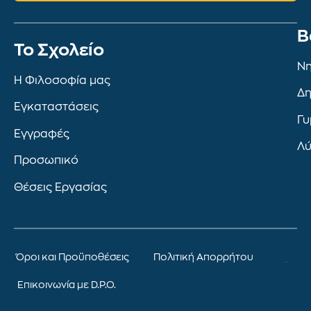
Β
To Σχολείο
Νη
Η Φιλοσοφία μας
Δη
Εγκαταστάσεις
Γυ
Εγγραφές
Λύ
Προσωπικό
Θέσεις Εργασίας
Όροι και Προϋποθέσεις
Πολιτική Απορρήτου
Επικοινωνία με D.P.O.