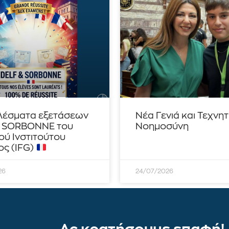
λέσματα εξετάσεων
Νέα Γενιά και Τεχνη
– SORBONNE του
Νοημοσύνη
ού Ινστιτούτου
ς (IFG)
26
24/07/2026