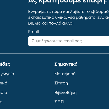
Ας κρατήσουμε επαφή!
Εγγραφείτε τώρα και λάβετε το εβδομαδι
εκπαιδευτικό υλικό, νέα μαθήματα, ενδι
βιβλία και πολλά άλλα!
Email
ίδες
Σημαντικά
αγωγείο
Μεταφορά
τικό
Σίτιτση
άσιο
Βιβλιοθήκη
ιο
Σ.Ε.Π.