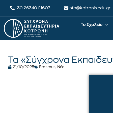
+30 26340 21607
info@kotronis.edu.gr
Το Σχολείο
Τα «Σύγχρονα Εκπαιδευ
21/10/2025
Erasmus
,
Νέα