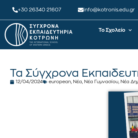
+30 26340 21607
info@kotronis.edu.gr
Το Σχολείο
Τα Σύγχρονα Εκπαιδευτ
12/04/2024
european
,
Νέα
,
Νέα Γυμνασίου
,
Νέα Δη