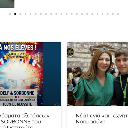
λέσματα εξετάσεων
Νέα Γενιά και Τεχνη
– SORBONNE του
Νοημοσύνη
ού Ινστιτούτου