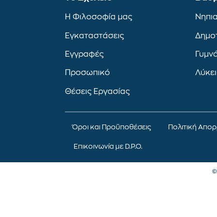
Η Φιλοσοφία μας
Νηπι
Εγκαταστάσεις
Δημο
Εγγραφές
Γυμν
Προσωπικό
Λύκε
Θέσεις Εργασίας
Όροι και Προϋποθέσεις
Πολιτική Απο
Επικοινωνία με D.P.O.
©