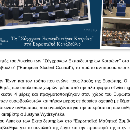
θητές του Λυκείου των “Σύγχρονων Εκπαιδευτηρίων Κοτρώνη” στο 
ύλιο” (“European Student Council”), το πρώτο αντιπροσωπευτικ
α την Τέχνη και τον τρόπο που ενώνει τους λαούς της Ευρώπης. Ο
αθητές των υπολοίπων χωρών, μέσα από την πλατφόρμα eTwinning
ρκεσαν 4 μέρες και πραγματοποιήθηκαν στον χώρο του Ευρωπαϊ
να των ευρωβουλευτών και πήραν μέρος σε debates σχετικά με θέμ
ρότειναν ανθρώπους που αγωνίζονται για την υπεράσπιση των αν
 ακτιβίστρια Justyna Wydrzyńska.
του Λυκείου των Εκπαιδευτηρίων στο “Ευρωπαϊκό Μαθητικό Συμβ
αβεύθηκε για το συνολικό της έργο και την προσφορά της στη