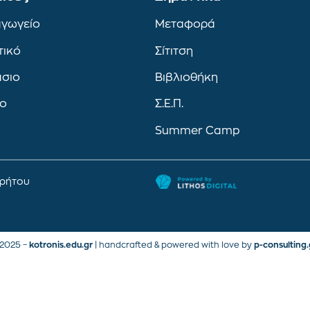
αγωγείο
Μεταφορά
τικό
Σίτιτση
άσιο
Βιβλιοθήκη
ιο
Σ.Ε.Π.
Summer Camp
ρρήτου
2025 –
kotronis.edu.gr
| handcrafted & powered with love by
p-consulting.