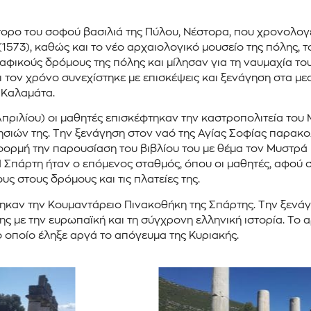
ορο του σοφού βασιλιά της Πύλου, Νέστορα, που χρονολογε
1573), καθώς και το νέο αρχαιολογικό μουσείο της πόλης, τ
φικούς δρόμους της πόλης και μίλησαν για τη ναυμαχία του 
αι τον χρόνο συνεχίστηκε με επισκέψεις και ξενάγηση στα μ
 Καλαμάτα.
πριλίου) οι μαθητές επισκέφτηκαν την καστροπολιτεία του
λησιών της. Την ξενάγηση στον ναό της Αγίας Σοφίας παρακο
ρμή την παρουσίαση του βιβλίου του με θέμα τον Μυστρά κα
Η Σπάρτη ήταν ο επόμενος σταθμός, όπου οι μαθητές, αφού σ
ς στους δρόμους και τις πλατείες της.
φτηκαν την Κουμαντάρειο Πινακοθήκη της Σπάρτης. Την ξενά
σης με την ευρωπαϊκή και τη σύγχρονη ελληνική ιστορία. Το 
το οποίο έληξε αργά το απόγευμα της Κυριακής.