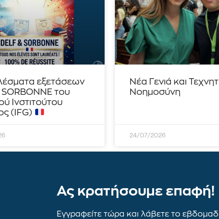
λέσματα εξετάσεων
Νέα Γενιά και Τεχνη
– SORBONNE του
Νοημοσύνη
ού Ινστιτούτου
ς (IFG)
26
24/07/2026
Ας κρατήσουμε επαφή!
Εγγραφείτε τώρα και λάβετε το εβδομαδι