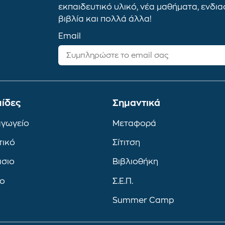
εκπαιδευτικό υλικό, νέα μαθήματα, ενδι
βιβλία και πολλά άλλα!
Email
ίδες
Σημαντικά
αγωγείο
Μεταφορά
τικό
Σίτιτση
άσιο
Βιβλιοθήκη
ιο
Σ.Ε.Π.
Summer Camp