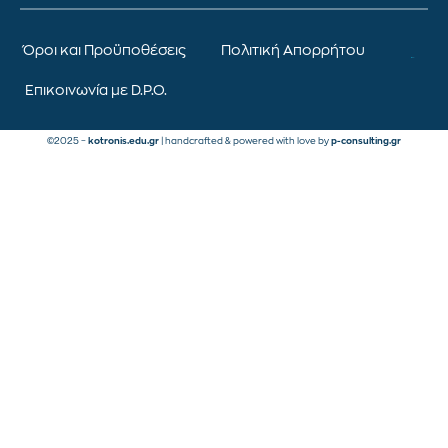
Όροι και Προϋποθέσεις
Πολιτική Απορρήτου
Επικοινωνία με D.P.O.
©2025 –
kotronis.edu.gr
| handcrafted & powered with love by
p-consulting.gr