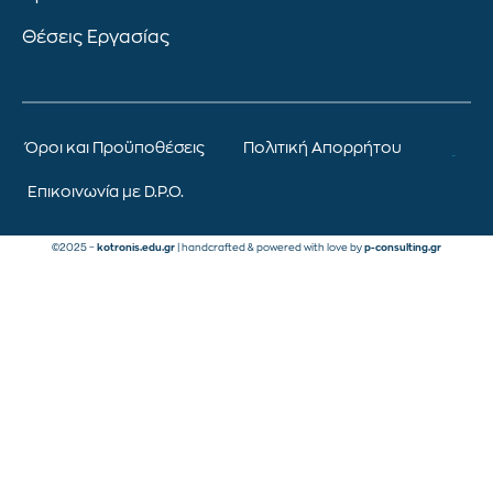
Θέσεις Εργασίας
Όροι και Προϋποθέσεις
Πολιτική Απορρήτου
Επικοινωνία με D.P.O.
©2025 –
kotronis.edu.gr
| handcrafted & powered with love by
p-consulting.gr