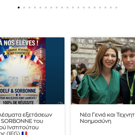
λέσματα εξετάσεων
Νέα Γενιά και Τεχνη
– SORBONNE του
Νοημοσύνη
ού Ινστιτούτου
ς (IFG)