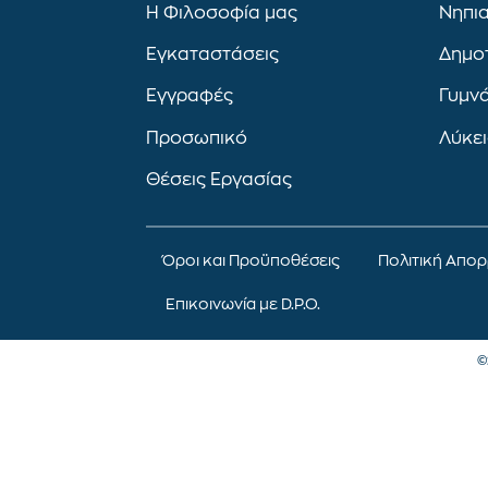
Η Φιλοσοφία μας
Νηπι
Εγκαταστάσεις
Δημο
Εγγραφές
Γυμν
Προσωπικό
Λύκε
Θέσεις Εργασίας
Όροι και Προϋποθέσεις
Πολιτική Απο
Επικοινωνία με D.P.O.
©