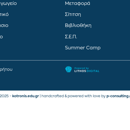
αγωγείο
Μεταφορά
τικό
Σίτιτση
άσιο
Βιβλιοθήκη
ιο
Σ.Ε.Π.
Summer Camp
ρρήτου
2025 –
kotronis.edu.gr
| handcrafted & powered with love by
p-consulting.