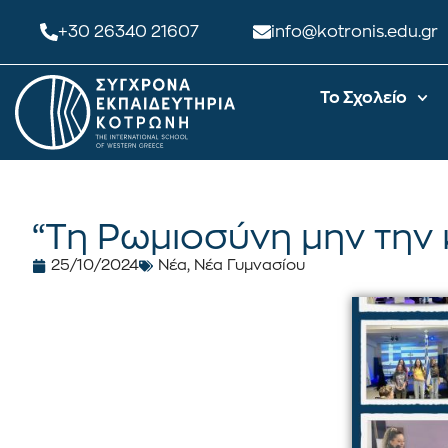
+30 26340 21607
info@kotronis.edu.gr
Το Σχολείο
“Τη Ρωμιοσύνη μην την κ
25/10/2024
Νέα
,
Νέα Γυμνασίου