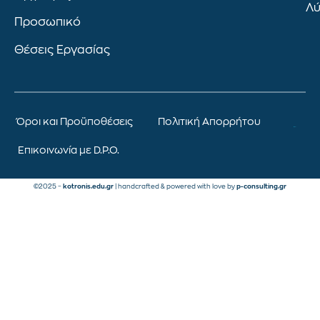
Λύ
Προσωπικό
Θέσεις Εργασίας
Όροι και Προϋποθέσεις
Πολιτική Απορρήτου
Επικοινωνία με D.P.O.
©2025 –
kotronis.edu.gr
| handcrafted & powered with love by
p-consulting.gr