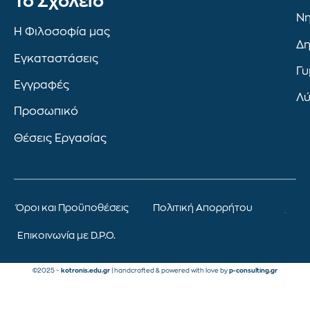
To Σχολείο
Νη
Η Φιλοσοφία μας
Δη
Εγκαταστάσεις
Γυ
Εγγραφές
Λύ
Προσωπικό
Θέσεις Εργασίας
Όροι και Προϋποθέσεις
Πολιτική Απορρήτου
Επικοινωνία με D.P.O.
©2025 –
kotronis.edu.gr
| handcrafted & powered with love by
p-consulting.gr