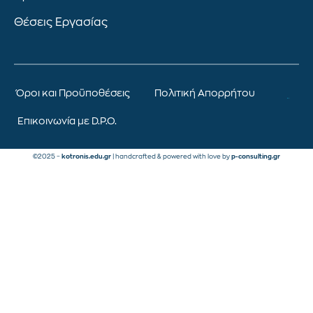
Θέσεις Εργασίας
Όροι και Προϋποθέσεις
Πολιτική Απορρήτου
Επικοινωνία με D.P.O.
©2025 –
kotronis.edu.gr
| handcrafted & powered with love by
p-consulting.gr