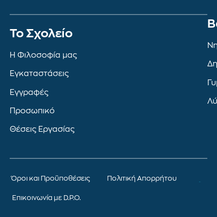
Β
To Σχολείο
Νη
Η Φιλοσοφία μας
Δη
Εγκαταστάσεις
Γυ
Εγγραφές
Λύ
Προσωπικό
Θέσεις Εργασίας
Όροι και Προϋποθέσεις
Πολιτική Απορρήτου
Επικοινωνία με D.P.O.