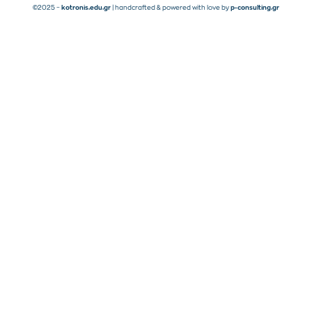
©2025 –
kotronis.edu.gr
| handcrafted & powered with love by
p-consulting.gr