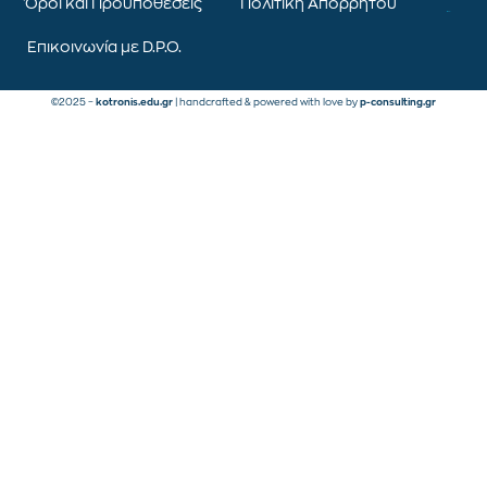
Όροι και Προϋποθέσεις
Πολιτική Απορρήτου
Επικοινωνία με D.P.O.
©2025 –
kotronis.edu.gr
| handcrafted & powered with love by
p-consulting.gr