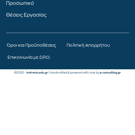
Προσωπικό
Θέσεις Εργασίας
Όροι και Προϋποθέσεις
Πολιτική Απορρήτου
Επικοινωνία με D.P.O.
©2025 –
kotronis.edu.gr
| handcrafted & powered with love by
p-consulting.gr