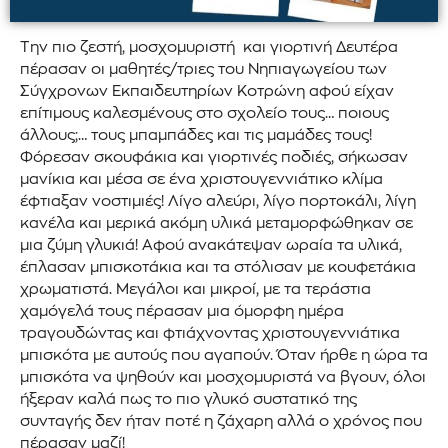
Την πιο ζεστή, μοσχομυριστή και γιορτινή Δευτέρα
πέρασαν οι μαθητές/τριες του Νηπιαγωγείου των
Σύγχρονων Εκπαιδευτηρίων Κοτρώνη αφού είχαν
επίτιμους καλεσμένους στο σχολείο τους… ποιους
άλλους;… τους μπαμπάδες και τις μαμάδες τους!
Φόρεσαν σκουφάκια και γιορτινές ποδιές, σήκωσαν
μανίκια και μέσα σε ένα χριστουγεννιάτικο κλίμα
έφτιαξαν νοστιμιές! Λίγο αλεύρι, λίγο πορτοκάλι, λίγη
κανέλα και μερικά ακόμη υλικά μεταμορφώθηκαν σε
μια ζύμη γλυκιά! Αφού ανακάτεψαν ωραία τα υλικά,
έπλασαν μπισκοτάκια και τα στόλισαν με κουφετάκια
χρωματιστά. Μεγάλοι και μικροί, με τα τεράστια
χαμόγελά τους πέρασαν μια όμορφη ημέρα
τραγουδώντας και φτιάχνοντας χριστουγεννιάτικα
μπισκότα με αυτούς που αγαπούν. Όταν ήρθε η ώρα τα
μπισκότα να ψηθούν και μοσχομυριστά να βγουν, όλοι
ήξεραν καλά πως το πιο γλυκό συστατικό της
συνταγής δεν ήταν ποτέ η ζάχαρη αλλά ο χρόνος που
πέρασαν μαζί!