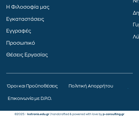
Νη
Η Φιλοσοφία μας
Δη
Εγκαταστάσεις
Γυ
Εγγραφές
Λύ
Προσωπικό
Θέσεις Εργασίας
Όροι και Προϋποθέσεις
Πολιτική Απορρήτου
Επικοινωνία με D.P.O.
©2025 –
kotronis.edu.gr
| handcrafted & powered with love by
p-consulting.gr