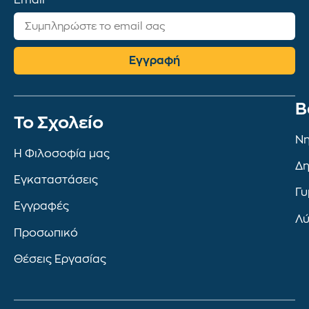
Email
Εγγραφή
Β
To Σχολείο
Νη
Η Φιλοσοφία μας
Δη
Εγκαταστάσεις
Γυ
Εγγραφές
Λύ
Προσωπικό
Θέσεις Εργασίας