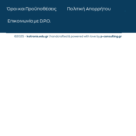
Όροι και Προϋποθέσεις
Πολιτική Απορρήτου
Επικοινωνία με D.P.O.
©2025 –
kotronis.edu.gr
| handcrafted & powered with love by
p-consulting.gr