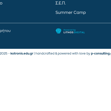
ιο
Σ.Ε.Π.
Summer Camp
ρρήτου
2025 –
kotronis.edu.gr
| handcrafted & powered with love by
p-consulting.