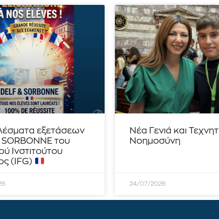
λέσματα εξετάσεων
Νέα Γενιά και Τεχνη
– SORBONNE του
Νοημοσύνη
ού Ινστιτούτου
ς (IFG)
26
24/07/2026