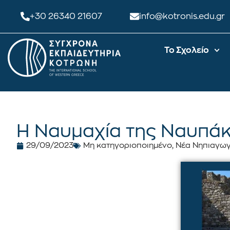
+30 26340 21607
info@kotronis.edu.gr
Το Σχολείο
Η Ναυμαχία της Ναυπάκ
29/09/2023
Μη κατηγοριοποιημένο
,
Νέα Νηπιαγωγ