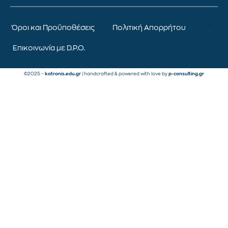
Όροι και Προϋποθέσεις
Πολιτική Απορρήτου
Επικοινωνία με D.P.O.
©2025 –
kotronis.edu.gr
| handcrafted & powered with love by
p-consulting.gr