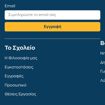
Email
Εγγραφή
Β
To Σχολείο
Νη
Η Φιλοσοφία μας
Δη
Εγκαταστάσεις
Γυ
Εγγραφές
Λύ
Προσωπικό
Θέσεις Εργασίας