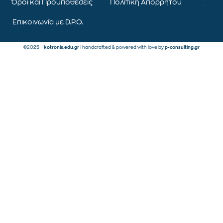
Όροι και Προϋποθέσεις
Πολιτική Απορρήτου
Επικοινωνία με D.P.O.
©2025 –
kotronis.edu.gr
| handcrafted & powered with love by
p-consulting.gr