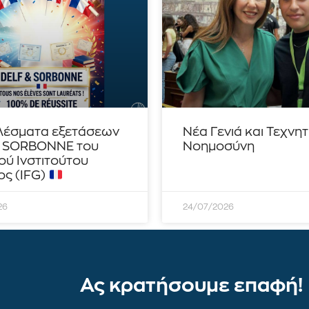
λέσματα εξετάσεων
Νέα Γενιά και Τεχνη
– SORBONNE του
Νοημοσύνη
ού Ινστιτούτου
ς (IFG)
26
24/07/2026
Ας κρατήσουμε επαφή!