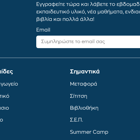
Εγγραφείτε τώρα και λάβετε το εβδομαδι
εκπαιδευτικό υλικό, νέα μαθήματα, ενδι
βιβλία και πολλά άλλα!
Email
ίδες
Σημαντικά
αγωγείο
Μεταφορά
τικό
Σίτιτση
άσιο
Βιβλιοθήκη
ιο
Σ.Ε.Π.
Summer Camp