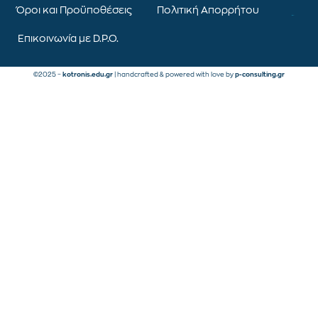
Όροι και Προϋποθέσεις
Πολιτική Απορρήτου
Επικοινωνία με D.P.O.
©2025 –
kotronis.edu.gr
| handcrafted & powered with love by
p-consulting.gr