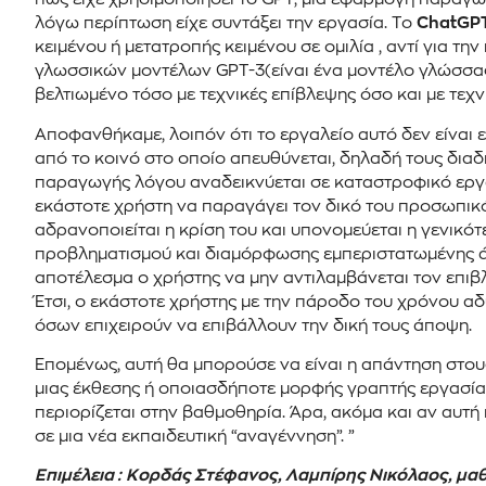
λόγω περίπτωση είχε συντάξει την εργασία. Το
ChatGP
κειμένου ή μετατροπής κειμένου σε ομιλία , αντί για 
γλωσσικών μοντέλων GPT-3(είναι ένα μοντέλο γλώσσας
βελτιωμένο τόσο με τεχνικές επίβλεψης όσο και με τεχν
Αποφανθήκαμε, λοιπόν ότι το εργαλείο αυτό δεν είναι 
από το κοινό στο οποίο απευθύνεται, δηλαδή τους διαδ
παραγωγής λόγου αναδεικνύεται σε καταστροφικό εργαλ
εκάστοτε χρήστη να παραγάγει τον δικό του προσωπικ
αδρανοποιείται η κρίση του και υπονομεύεται η γενικότ
προβληματισμού και διαμόρφωσης εμπεριστατωμένης άπο
αποτέλεσμα ο χρήστης να μην αντιλαμβάνεται τον επιβ
Έτσι, ο εκάστοτε χρήστης με την πάροδο του χρόνου α
όσων επιχειρούν να επιβάλλουν την δική τους άποψη.
Επομένως, αυτή θα μπορούσε να είναι η απάντηση στο
μιας έκθεσης ή οποιασδήποτε μορφής γραπτής εργασίας.
περιορίζεται στην βαθμοθηρία. Άρα, ακόμα και αν αυτή
σε μια νέα εκπαιδευτική “αναγέννηση”. ”
Επιμέλεια :
Κορδάς Στέφανος, Λαμπίρης Νικόλαος, μαθη