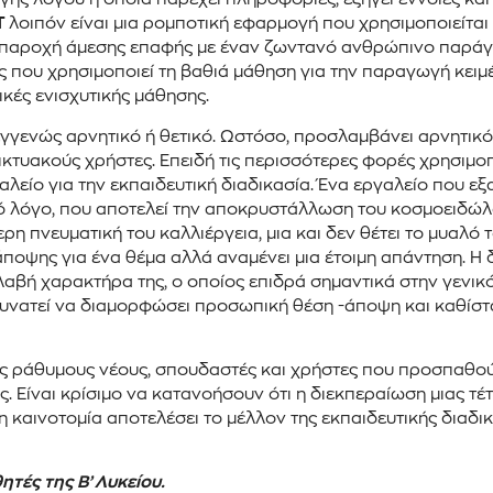
T
λοιπόν είναι μια ρομποτική εφαρμογή που χρησιμοποιείται
την παροχή άμεσης επαφής με έναν ζωντανό ανθρώπινο παράγ
 που χρησιμοποιεί τη βαθιά μάθηση για την παραγωγή κειμ
ικές ενισχυτικής μάθησης.
εγγενώς αρνητικό ή θετικό. Ωστόσο, προσλαμβάνει αρνητικό
ικτυακούς χρήστες. Επειδή τις περισσότερες φορές χρησιμο
είο για την εκπαιδευτική διαδικασία. Ένα εργαλείο που εξ
ό λόγο, που αποτελεί την αποκρυστάλλωση του κοσμοειδώλο
ερη πνευματική του καλλιέργεια, μια και δεν θέτει το μυαλό
ψης για ένα θέμα αλλά αναμένει μια έτοιμη απάντηση. Η δ
λαβή χαρακτήρα της, ο οποίος επιδρά σημαντικά στην γενικ
δυνατεί να διαμορφώσει προσωπική θέση -άποψη και καθίστ
υς ράθυμους νέους, σπουδαστές και χρήστες που προσπαθο
 Είναι κρίσιμο να κατανοήσουν ότι η διεκπεραίωση μιας τέ
 η καινοτομία αποτελέσει το μέλλον της εκπαιδευτικής διαδ
τές της Β’ Λυκείου.