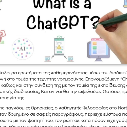
λύπλευρα ερωτήματα της καθημερινότητας μέσω του διαδικ
γή στο τομέα της τεχνητής νοημοσύνης. Επονομαζόμενη “
C
ης, καθώς και στην σύνδεση της με τον τομέα της εκπαίδευ
ευτικής διαδικασίας; Και αν ναι θα την ωφελούσε; Ωστόσο, 
τουργία της.
ς παγκόσμιες θρησκείες, ο καθηγητής Φιλοσοφίας στο North
ταν δομημένο σε σαφείς παραγράφους, περιείχε εύστοχα πα
ωπο με τον φοιτητή του, τον ρώτησε κατά πόσον είχε γράψε
ής λόγου η οποία παρέχει πληροφορίες, εξηγεί έννοιες και 